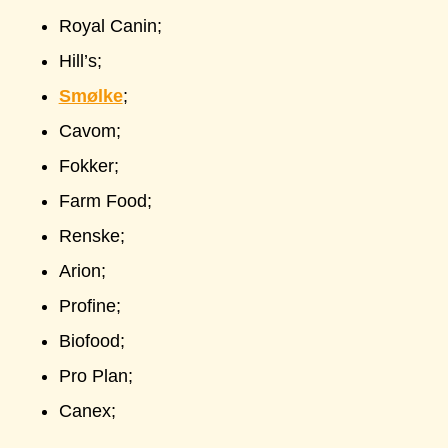
Royal Canin;
Hill’s;
Smølke
;
Cavom;
Fokker;
Farm Food;
Renske;
Arion;
Profine;
Biofood;
Pro Plan;
Canex;