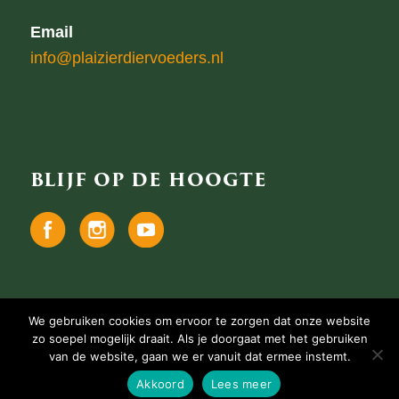
Email
info@plaizierdiervoeders.nl
BLIJF OP DE HOOGTE
We gebruiken cookies om ervoor te zorgen dat onze website
zo soepel mogelijk draait. Als je doorgaat met het gebruiken
Copyright Plaizier Diervoeders
•
van de website, gaan we er vanuit dat ermee instemt.
Privacyverklaring
•
Website door
Newmore
-
Akkoord
Lees meer
Enfold WordPress Theme by Kriesi